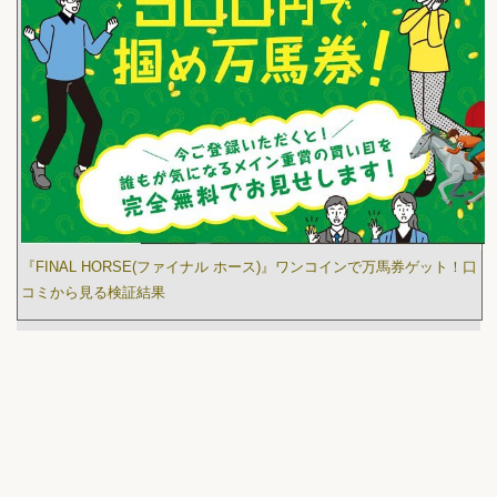
『FINAL HORSE(ファイナル ホース)』ワンコインで万馬券ゲット！口
コミから見る検証結果