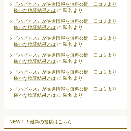
『ハピネス』が厳選情報を無料公開！口コミより
確かな検証結果とは
に
匿名
より
『ハピネス』が厳選情報を無料公開！口コミより
確かな検証結果とは
に
匿名
より
『ハピネス』が厳選情報を無料公開！口コミより
確かな検証結果とは
に
匿名
より
『ハピネス』が厳選情報を無料公開！口コミより
確かな検証結果とは
に
匿名
より
『ハピネス』が厳選情報を無料公開！口コミより
確かな検証結果とは
に
匿名
より
『ハピネス』が厳選情報を無料公開！口コミより
確かな検証結果とは
に
匿名
より
NEW！！最新の投稿はこちら