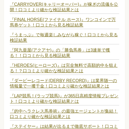
『CARRYOVER(キャリーオーバー)』が稼ぎの流儀を公
開！口コミより確かな検証結果とは
『FINAL HORSE(ファイナル ホース)』ワンコインで万
馬券ゲット！口コミから見る検証結果
『うまっぷ』で毎週楽しみながら稼ぐ！口コミから見る
検証結果
『阿九亜屋(アクアヤ)』の「勝負馬券」は3連単で獲
る！！口コミから見る検証結果
『HEROES(ヒーローズ)』は完全無料で高額的中を狙え
る！？口コミより確かな検証結果とは
『ダービーレコード(DERBY RECORD)』は業界随一の
情報量で一攫千金！口コミより確かな検証結果とは
『LAP競馬！(ラップ競馬)』が365日高精度情報プレゼン
ト！口コミより確かな検証結果とは
『的中ヘラクレス馬券術』の最強エージェントが集結！
口コミより確かな検証結果とは
『ステイヤー』は結果が出るまで徹底サポート！口コミ