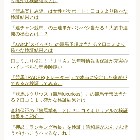
り確かな検証結果とは
『競馬楽しみ隊』は女性がサポート！口コミより確かな
検証結果とは
『連チャン競馬』の三連単がバシバシ当たる！大的中連
発の秘密とは！？
『switch(スイッチ)』の競馬予想は当たる？口コミより
確かな検証結果とは
口コミより検証！『ＪＨＡ』は無料情報＆保証が充実◎
ハイレベルな馬券師揃い
『競馬TRADER(トレーダー)』で本当に安定した稼ぎが
できるか検証してみる。
『競馬ルクリウス（競馬luxurious）』の競馬予想は当た
る？口コミより確かな検証結果とは
全額保証の『競馬学会』とは？口コミよりリアルな検証
結果をご紹介！
『押忍！ランキング番長』を検証！昭和感がぷんぷん漂
うがけっこうハマるなこれ！