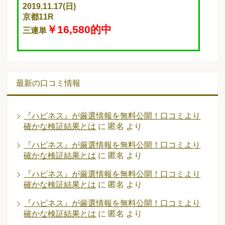
2019.11.17(日)
京都11R
￥16,580的中
三連単
最新の口コミ情報
『ハピネス』が厳選情報を無料公開！口コミより
確かな検証結果とは
に
匿名
より
『ハピネス』が厳選情報を無料公開！口コミより
確かな検証結果とは
に
匿名
より
『ハピネス』が厳選情報を無料公開！口コミより
確かな検証結果とは
に
匿名
より
『ハピネス』が厳選情報を無料公開！口コミより
確かな検証結果とは
に
匿名
より