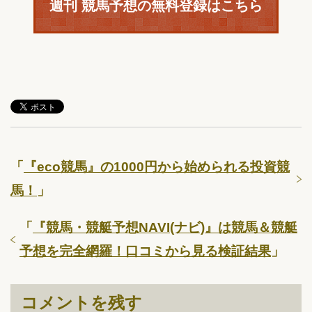
週刊 競馬予想の無料登録はこちら
「
『eco競馬』の1000円から始められる投資競
馬！
」
「
『競馬・競艇予想NAVI(ナビ)』は競馬＆競艇
予想を完全網羅！口コミから見る検証結果
」
コメントを残す