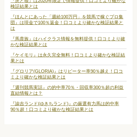
『虎と狼』は2020年限定で情報提供！口コミより確かな
検証結果とは
『ほんとにあった「週給100万円」を競馬で稼ぐプロ集
団』は現金で100％返金！口コミより確かな検証結果と
は
『馬貴族』はハイクラス情報を無料提供！口コミより確
かな検証結果とは
『ケイモリ』は永久完全無料！口コミより確かな検証結
果とは
『グロリア(GLORIA)』はリピーター率90％越え！口コ
ミより確かな検証結果とは
『週刊競馬実話』の的中率70％・回収率300％超の利益
直結情報とは？
『諭吉ランド(ゆきちランド)』の厳選有力馬は的中率
90％超！口コミより確かな検証結果とは