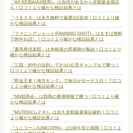
『AX KEIBA(AX競馬)』は自信があるから全額返金保証
も！口コミより確かな検証結果とは
『うまスタ』は永久無料で厳選3点提供！口コミより確
かな検証結果とは
『ファニングショット(FANNING SHOT)』はまずは無料
で的中お試し！口コミより確かな検証結果とは
『裏馬券倶楽部』は本格派の馬券師が集結！口コミより
確かな検証結果とは
『三競・的中の法則』で3つの公営ギャンブルで勝つ！
口コミより確かな検証結果とは
『即金王者！地方キング』で毎日がボーナス日！？口コ
ミより確かな検証結果とは
『NN競馬会』は競馬の裏側情報で勝つ！口コミより確
かな検証結果とは
『MUTEKI(ムテキ)』は永久全額返還保証確約！口コミ
より確かな検証結果とは
『ユニコーン(UNICORN)』は100％安心保障！口コミよ