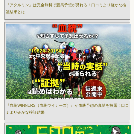
『アタルミン』は完全無料で競馬予想が見れる！口コミより確かな検
証結果とは
『血統WINNERS（血統ウイナーズ）』が血統予想の真髄を披露！口コ
ミより確かな検証結果