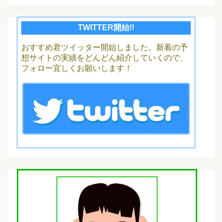
TWITTER開始!!
おすすめ君ツイッター開始しました。新着の予
想サイトの実績をどんどん紹介していくので、
フォロー宜しくお願いします！