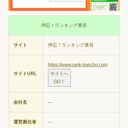
押忍！ランキング番長
サイト
押忍！ランキング番長
https://www.rank-bancho.com
サイトURL
サイトへ
GO！
会社名
---
運営責任者
---