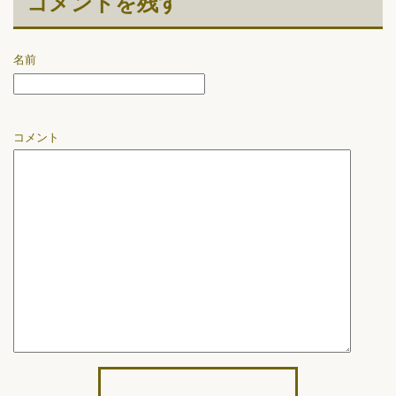
コメントを残す
名前
コメント