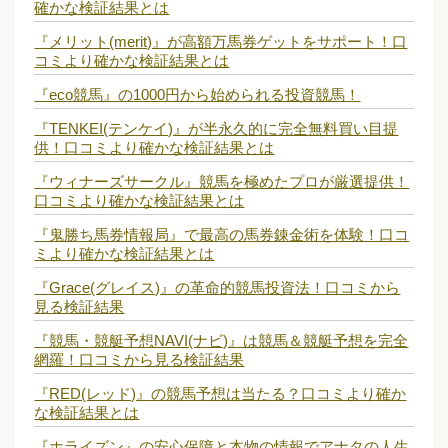
確かな検証結果とは
『メリット(merit)』が高額万馬券ゲットをサポート！口
コミより確かな検証結果とは
『eco競馬』の1000円から始められる投資競馬！
『TENKEI(テンケイ)』が半永久的に完全無料買い目提
供！口コミより確かな検証結果とは
『ウィナーズサークル』競馬を極めたプロが厳選提供！
口コミより確かな検証結果とは
『鬼勝ち馬券情報局』で最高の馬券錬金術を体験！口コ
ミより確かな検証結果とは
『Grace(グレイス)』の革命的競馬投資法！口コミから
見る検証結果
『競馬・競艇予想NAVI(ナビ)』は競馬＆競艇予想を完全
網羅！口コミから見る検証結果
『RED(レッド)』の競馬予想は当たる？口コミより確か
な検証結果とは
『ホライズン』の安心保障と本物の情報でアナタの人生