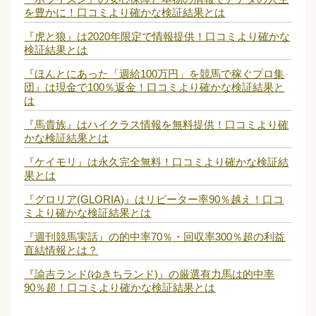
を豊かに！口コミより確かな検証結果とは
『虎と狼』は2020年限定で情報提供！口コミより確かな
検証結果とは
『ほんとにあった「週給100万円」を競馬で稼ぐプロ集
団』は現金で100％返金！口コミより確かな検証結果と
は
『馬貴族』はハイクラス情報を無料提供！口コミより確
かな検証結果とは
『ケイモリ』は永久完全無料！口コミより確かな検証結
果とは
『グロリア(GLORIA)』はリピーター率90％越え！口コ
ミより確かな検証結果とは
『週刊競馬実話』の的中率70％・回収率300％超の利益
直結情報とは？
『諭吉ランド(ゆきちランド)』の厳選有力馬は的中率
90％超！口コミより確かな検証結果とは