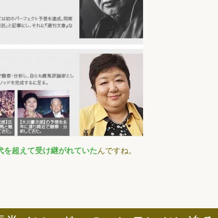
代を超えて受け継がれていた
んですね。