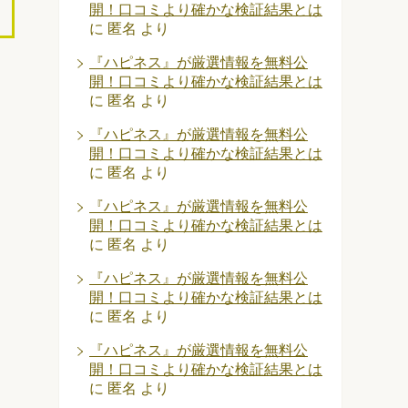
開！口コミより確かな検証結果とは
に
匿名
より
『ハピネス』が厳選情報を無料公
開！口コミより確かな検証結果とは
に
匿名
より
『ハピネス』が厳選情報を無料公
開！口コミより確かな検証結果とは
に
匿名
より
『ハピネス』が厳選情報を無料公
開！口コミより確かな検証結果とは
に
匿名
より
『ハピネス』が厳選情報を無料公
開！口コミより確かな検証結果とは
に
匿名
より
『ハピネス』が厳選情報を無料公
開！口コミより確かな検証結果とは
に
匿名
より