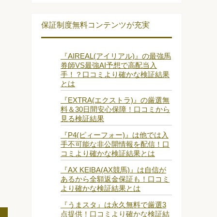
保証制度無料コンテンツが充実
『AIREAL(アイリアル)』の最強馬
券師VS最強AI予想で高配当入
手！？口コミより確かな検証結果
とは
『EXTRA(エクストラ)』の厳選無
料＆30日間安心保障！口コミから
見る検証結果
『P4(ピィーフォー)』は他では入
手不可能な非公開情報を配信！口
コミより確かな検証結果とは
『AX KEIBA(AX競馬)』は自信が
あるから全額返金保証も！口コミ
より確かな検証結果とは
『うまスタ』は永久無料で厳選3
点提供！口コミより確かな検証結