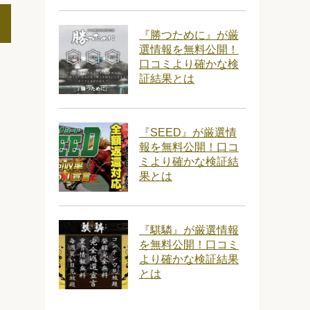
『勝つために』が厳
選情報を無料公開！
口コミより確かな検
証結果とは
『SEED』が厳選情
報を無料公開！口コ
ミより確かな検証結
果とは
。
『騏驎』が厳選情報
を無料公開！口コミ
より確かな検証結果
とは