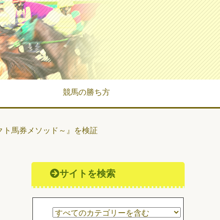
競馬の勝ち方
クト馬券メソッド～』を検証
サイトを検索