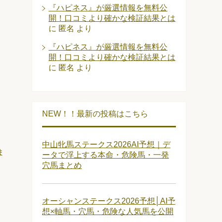
『ハピネス』が厳選情報を無料公
開！口コミより確かな検証結果とは
に
匿名
より
『ハピネス』が厳選情報を無料公
開！口コミより確かな検証結果とは
に
匿名
より
NEW！！最新の投稿はこちら
中山牝馬ステークス2026AI予想｜デ
ま
ータで浮上する本命・危険馬・一発
穴馬まとめ
オーシャンステークス2026予想│AI予
想×軸馬・穴馬・危険な人気馬を公開