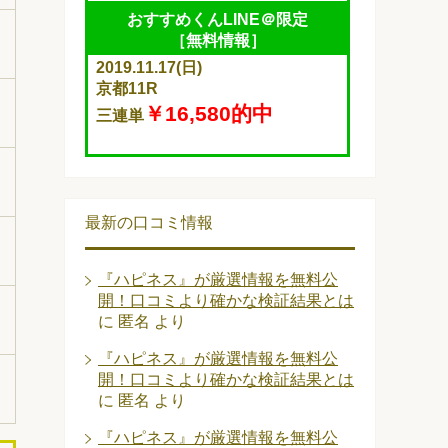
おすすめくんLINE＠限定
［無料情報］
2019.11.17(日)
京都11R
￥16,580的中
三連単
最新の口コミ情報
『ハピネス』が厳選情報を無料公
開！口コミより確かな検証結果とは
に
匿名
より
『ハピネス』が厳選情報を無料公
開！口コミより確かな検証結果とは
に
匿名
より
『ハピネス』が厳選情報を無料公