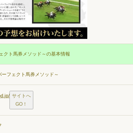
ェクト馬券メソッド～の基本情報
パーフェクト馬券メソッド～
d.jp/
サイトへ
GO！
フ