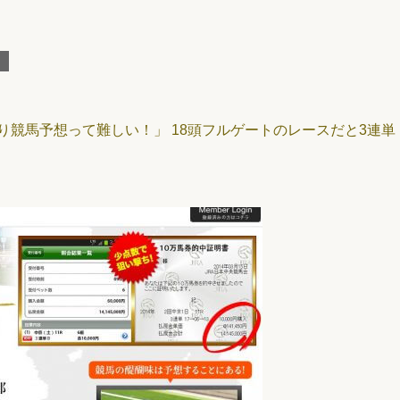
り競馬予想って難しい！」 18頭フルゲートのレースだと3連単