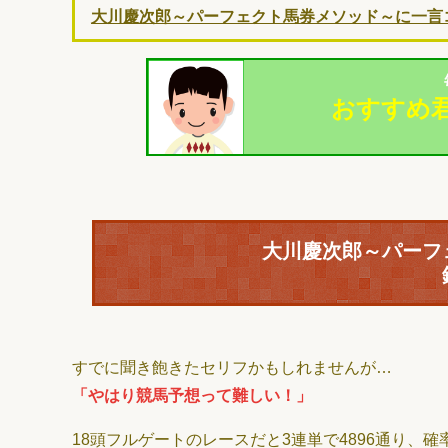
大川慶次郎～パーフェクト馬券メソッド～に一言
おすすめ君
大川慶次郎～パーフ
すでに聞き飽きたセリフかもしれませんが…
「やはり競馬予想って難しい！」
18頭フルゲートのレースだと3連単で4896通り、確率