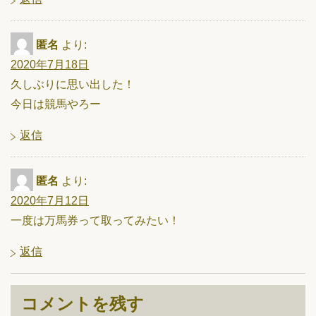
匿名
より:
2020年7月18日
久しぶりに思い出した！
今日は競馬やろー
返信
匿名
より:
2020年7月12日
一度は万馬券って取ってみたい！
返信
コメントを残す