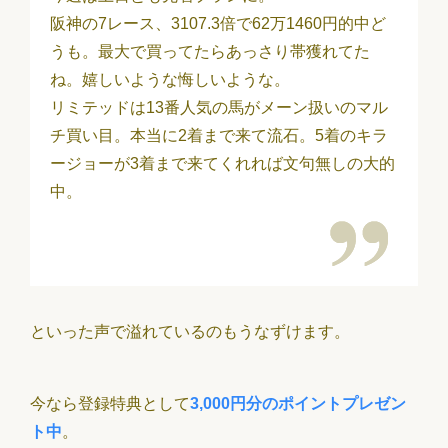
阪神の7レース、3107.3倍で62万1460円的中ど
うも。最大で買ってたらあっさり帯獲れてた
ね。嬉しいような悔しいような。
リミテッドは13番人気の馬がメーン扱いのマル
チ買い目。本当に2着まで来て流石。5着のキラ
ージョーが3着まで来てくれれば文句無しの大的
中。
といった声で溢れているのもうなずけます。
今なら登録特典として
3,000円分のポイントプレゼン
ト中
。