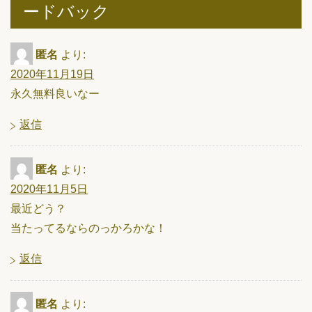
ードバック
匿名
より:
2020年11月19日
永久無料良いなー
返信
匿名
より:
2020年11月5日
最近どう？
当たってるならのっかろかな！
返信
匿名
より: