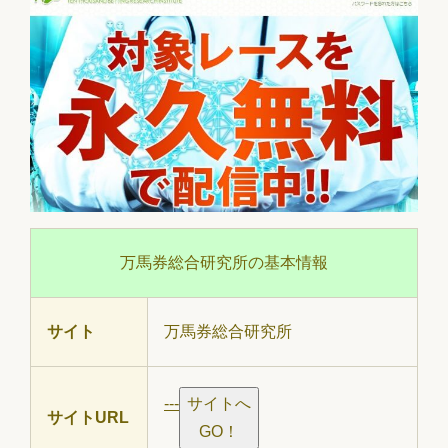
万馬券総合研究所の基本情報
サイト
万馬券総合研究所
---
サイトへ
サイトURL
GO！