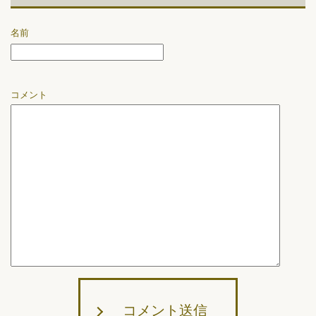
名前
コメント
コメント送信