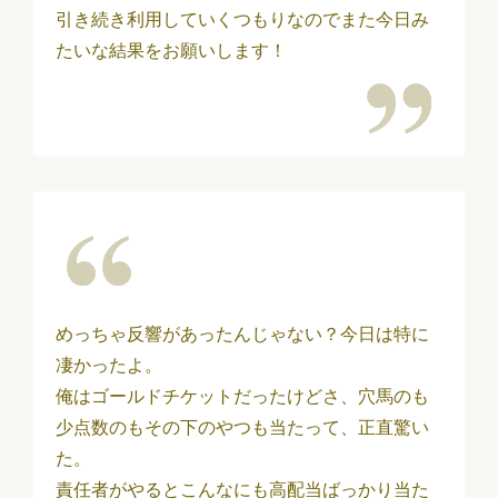
引き続き利用していくつもりなのでまた今日み
たいな結果をお願いします！
めっちゃ反響があったんじゃない？今日は特に
凄かったよ。
俺はゴールドチケットだったけどさ、穴馬のも
少点数のもその下のやつも当たって、正直驚い
た。
責任者がやるとこんなにも高配当ばっかり当た