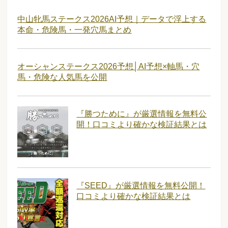
中山牝馬ステークス2026AI予想｜データで浮上する
本命・危険馬・一発穴馬まとめ
オーシャンステークス2026予想│AI予想×軸馬・穴
馬・危険な人気馬を公開
『勝つために』が厳選情報を無料公
開！口コミより確かな検証結果とは
『SEED』が厳選情報を無料公開！
口コミより確かな検証結果とは