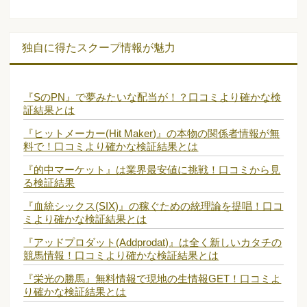
独自に得たスクープ情報が魅力
『SのPN』で夢みたいな配当が！？口コミより確かな検
証結果とは
『ヒットメーカー(Hit Maker)』の本物の関係者情報が無
料で！口コミより確かな検証結果とは
『的中マーケット』は業界最安値に挑戦！口コミから見
る検証結果
『血統シックス(SIX)』の稼ぐための統理論を提唱！口コ
ミより確かな検証結果とは
『アッドプロダット(Addprodat)』は全く新しいカタチの
競馬情報！口コミより確かな検証結果とは
『栄光の勝馬』無料情報で現地の生情報GET！口コミよ
り確かな検証結果とは