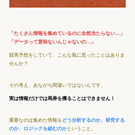
「たくさん情報を集めているのに全然当たらない…」
「データって意味ないんじゃないの…」
競馬予想をしていて、こんな風に思ったことはありま
せんか？
その考え、あながち間違いではないんです。
実は情報だけでは馬券を獲ることはできません！
重要なのは集めた情報を
どう分析するのか、研究する
のか、ロジックを組むのか
ということ。