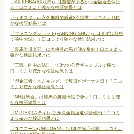
『AX KEIBA(AX競馬)』は自信があるから全額返金保証
も！口コミより確かな検証結果とは
『うまスタ』は永久無料で厳選3点提供！口コミより確
かな検証結果とは
『ファニングショット(FANNING SHOT)』はまずは無料
で的中お試し！口コミより確かな検証結果とは
『裏馬券倶楽部』は本格派の馬券師が集結！口コミより
確かな検証結果とは
『三競・的中の法則』で3つの公営ギャンブルで勝つ！
口コミより確かな検証結果とは
『即金王者！地方キング』で毎日がボーナス日！？口コ
ミより確かな検証結果とは
『NN競馬会』は競馬の裏側情報で勝つ！口コミより確
かな検証結果とは
『MUTEKI(ムテキ)』は永久全額返還保証確約！口コミ
より確かな検証結果とは
『ユニコーン(UNICORN)』は100％安心保障！口コミよ