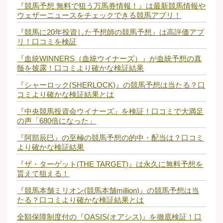
『競馬予想 無料で狙う万馬券情報！』は最新競馬情報や
ウェザーニュースをチェックできる競馬アプリ！
『競馬に20年投資した予想師の競馬予想』は高評価アプ
リ！口コミを検証
『血統WINNERS（血統ウイナーズ）』が血統予想の真
髄を披露！口コミより確かな検証結果
『シャーロック(SHERLOCK)』の競馬予想は当たる？口
コミより確かな検証結果とは
『中央競馬投資会ウイナーズ』を検証！口コミで大満足
の声「680倍になった」
『阿部辰巳』の至極の競馬予想の的中・配当は？口コミ
より確かな検証結果
『ザ・ターゲット(THE TARGET)』は永久に無料予想を
貰えて狙える！
『競馬本舗ミリオン(競馬本舗million)』の競馬予想は当
たる？口コミより確かな検証結果とは
全額保障制度付の『OASIS(オアシス)』を徹底検証！口