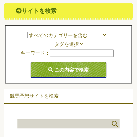
サイトを検索
キーワード：
競馬予想サイトを検索