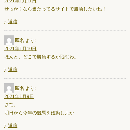
2021年1月11日
せっかくなら当たってるサイトで勝負したいね！
返信
匿名
より:
2021年1月10日
ほんと、どこで勝負するか悩むわ。
返信
匿名
より:
2021年1月9日
さて。
明日から今年の競馬を始動しよか
返信