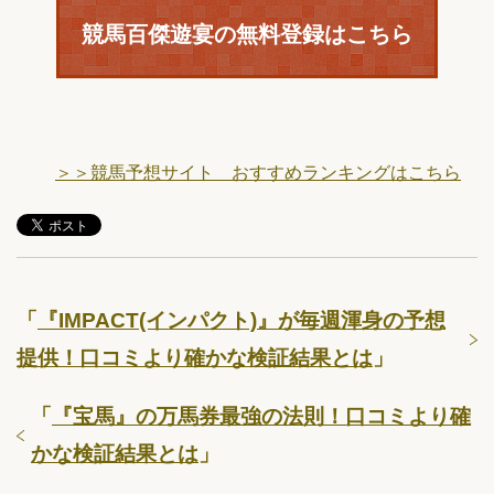
競馬百傑遊宴の無料登録はこちら
＞＞競馬予想サイト おすすめランキングはこちら
「
『IMPACT(インパクト)』が毎週渾身の予想
提供！口コミより確かな検証結果とは
」
「
『宝馬』の万馬券最強の法則！口コミより確
かな検証結果とは
」