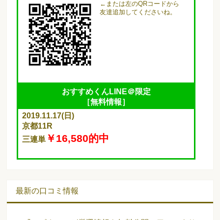
←または左のQRコードから
友達追加してくださいね。
おすすめくんLINE＠限定
［無料情報］
2019.11.17(日)
京都11R
￥16,580的中
三連単
最新の口コミ情報