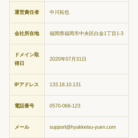
運営責任者
中川拓也
会社所在地
福岡県福岡市中央区白金1丁目1-3
ドメイン取
2020年07月31日
得日
IPアドレス
133.18.10.131
電話番号
0570-066-123
メール
support@hyakketsu-yuen.com