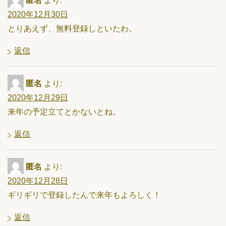
匿名
より:
2020年12月30日
とりあえず、無料登録しといたわ。
返信
匿名
より:
2020年12月29日
来年の予定立てとかないとね。
返信
匿名
より:
2020年12月28日
ギリギリで登録したんで来年もよろしく！
返信