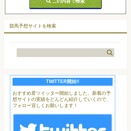
競馬予想サイトを検索
TWITTER開始!!
おすすめ君ツイッター開始しました。新着の予
想サイトの実績をどんどん紹介していくので、
フォロー宜しくお願いします！