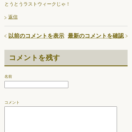
とうとうラストウィークじゃ！
返信
以前のコメントを表示
最新のコメントを確認
コメントを残す
名前
コメント