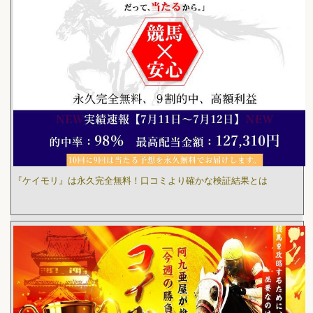
『ケイモリ』は永久完全無料！口コミより確かな検証結果とは