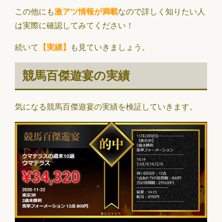
この他にも
激アツ情報が満載
なので詳しく知りたい人
は実際に確認してみてください！
続いて
【実績】
も見ていきましょう。
競馬百傑遊宴の実績
気になる競馬百傑遊宴の実績を検証していきます。