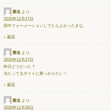
匿名
より:
2020年12月27日
田中フォーメーションしてたらよかったきな。
返信
匿名
より:
2020年12月27日
昨日どうだった？
当たってるサイトに乗っかりたい！
返信
匿名
より:
2020年12月26日