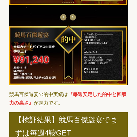
競馬百傑遊宴の的中実績は
『毎週安定した的中と回収
力の高さ』
が魅力です。
【検証結果】競馬百傑遊宴でま
ずは毎週4鞍GET