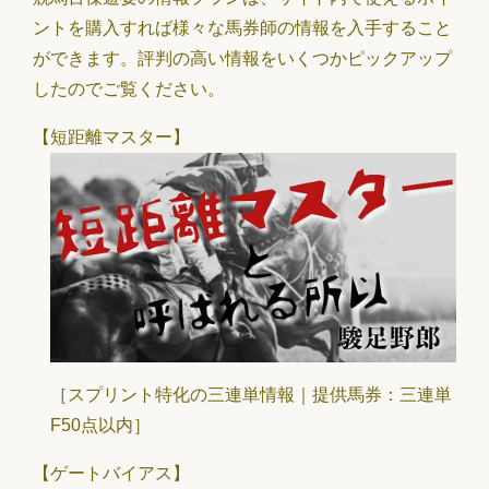
ントを購入すれば様々な馬券師の情報を入手すること
ができます。評判の高い情報をいくつかピックアップ
したのでご覧ください。
【短距離マスター】
［スプリント特化の三連単情報｜提供馬券：三連単
F50点以内］
【ゲートバイアス】